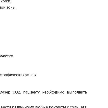
 кожи.
ой зоны.
частке.
ртрофических узлов
лазер СО2, пациенту необходимо выполнить
свести к минимуму любые контакты с солнцем.