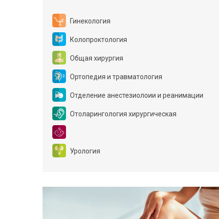
Гинекология
Колопроктология
Общая хирургия
Ортопедия и травматология
Отделение анестезиолоии и реанимации
Отоларингология хирургическая
Урология