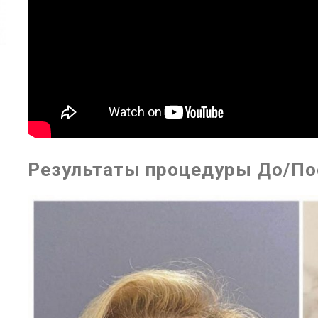
Результаты процедуры До/По