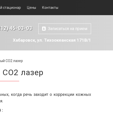
й стационар
Цены
Контакты
212) 45-03-03
Записаться на прием
Хабаровск, ул. Тихоокеанская 171В/1
ый СО2 лазер
 СО2 лазер
ных, когда речь заходит о коррекции кожных
я.
 :