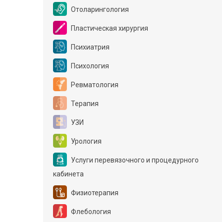
Отоларингология
Пластическая хирургия
Психиатрия
Психология
Ревматология
Терапия
УЗИ
Урология
Услуги перевязочного и процедурного
кабинета
Физиотерапия
Флебология