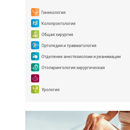
Гинекология
Колопроктология
Общая хирургия
Ортопедия и травматология
Отделение анестезиолоии и реанимации
Отоларингология хирургическая
Урология