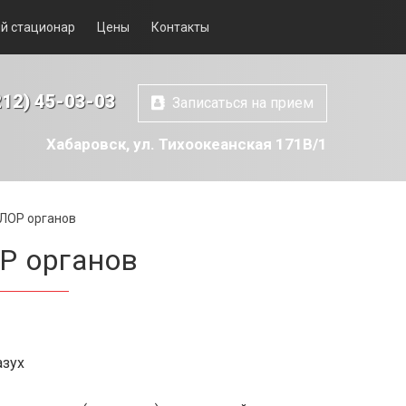
й стационар
Цены
Контакты
212) 45-03-03
Записаться на прием
Хабаровск, ул. Тихоокеанская 171В/1
 ЛОР органов
Р органов
азух