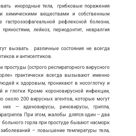
звать инородные тела, грибковые поражения
ми химическими веществами и собственным
гастроэзофагеальной рефлексной болезни,
пряностями, лейкоз, периодонтит, невралгия
ут вызвать . различные состояния не всегда
тиков и антисептиков.
ом простуды (острого респираторного вирусного
горле» практически всегда вызывают именно
 людей к здоровым, проникают в носоглотку и
й и глотки Кроме короновирусной инфекции,
но около 200 вирусных агентов, которые могут
 них — аденовирусы, риновирусы, гриппа,
рагриппа. При этом, жалобы длятся один – два
и больного горла при простуде бывают насморк
 заболеваний – повышение температуры тела,