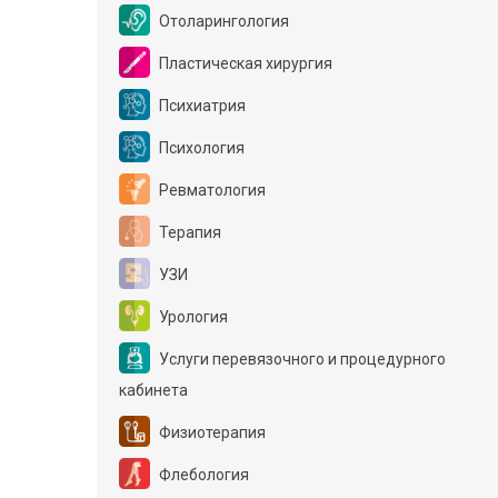
Отоларингология
Пластическая хирургия
Психиатрия
Психология
Ревматология
Терапия
УЗИ
Урология
Услуги перевязочного и процедурного
кабинета
Физиотерапия
Флебология