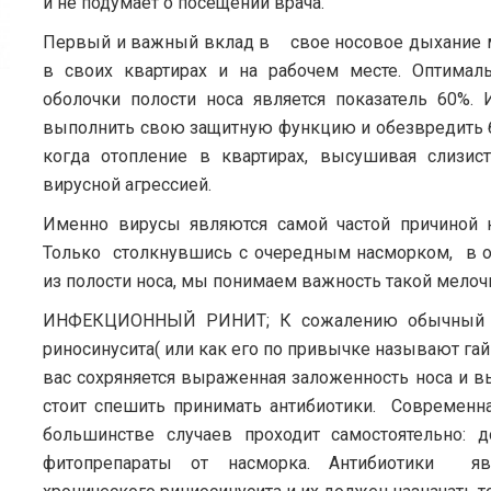
и не подумает о посещении врача.
Первый и важный вклад в свое носовое дыхание 
в своих квартирах и на рабочем месте. Оптима
оболочки полости носа является показатель 60%
выполнить свою защитную функцию и обезвредить б
когда отопление в квартирах, высушивая слизис
вирусной агрессией.
Именно вирусы являются самой частой причиной 
Только столкнувшись с очередным насморком, в о
из полости носа, мы понимаем важность такой мел
ИНФЕКЦИОННЫЙ РИНИТ; К сожалению обычный н
риносинусита( или как его по привычке называют гай
вас сохряняется выраженная заложенность носа и вы
стоит спешить принимать антибиотики. Современна
большинстве случаев проходит самостоятельно: 
фитопрепараты от насморка. Антибиотики яв