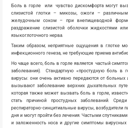
Боль в горле или чувство дискомфорта могут вы
слизистой глотки – микозы, ожоги – различны
желудочным соком – при внепищеводной форме 
раздражение слизистой оболочки жидкостями или 
языкоглоточного нерва.
Таким образом; неприятные ощущения в глотке мог
инфекционного генеза, не требующие приема антибио
Но чаще всего, боль в горле является частый симпт
заболевания). Стандартную «простудную боль в 
вирусы: они очень активно передаются от больных
вызывают заболевание верхних дыхательных путе
которая также может вызвать боль в горле, извест
стать причиной простудных заболеваний. Среди
респираторно-синцитиальные вирусы, возбудители па
дня и могут пройти без лечения. Частыми спутникам
и заложенность носа и другие симптомы вирусных