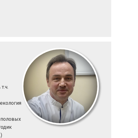
т.ч.
некология
х половых
тодик
)