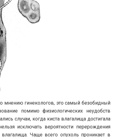
а
По мнению гинекологов, это самый безобидный
зование помимо физиологических неудобств
лись случаи, когда киста влагалища достигала
нельзя исключать вероятности перерождения
 влагалища. Чаще всего опухоль проникает в