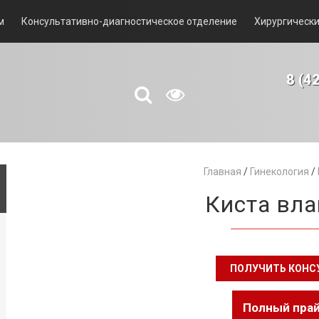
м
Консультативно-диагностическое отделение
Хирургически
8 (4
Главная
/
Гинекология
/
Киста вл
ПОЛУЧИТЬ КОН
Полный пра