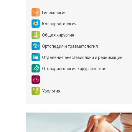
Гинекология
Колопроктология
Общая хирургия
Ортопедия и травматология
Отделение анестезиолоии и реанимации
Отоларингология хирургическая
Урология