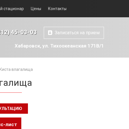
й стационар
Цены
Контакты
212) 45-03-03
Записаться на прием
Хабаровск, ул. Тихоокеанская 171В/1
Киста влагалища
агалища
СУЛЬТАЦИЮ
йс-лист