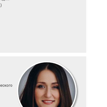
)
ческого