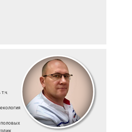
т.ч.
некология
х половых
тодик