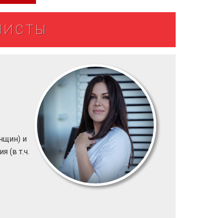
ЛИСТЫ
нщин) и
 (в т.ч.