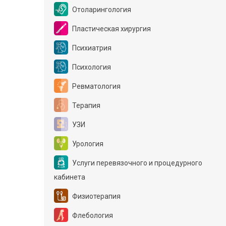
Отоларингология
Пластическая хирургия
Психиатрия
Психология
Ревматология
Терапия
УЗИ
Урология
Услуги перевязочного и процедурного
кабинета
Физиотерапия
Флебология