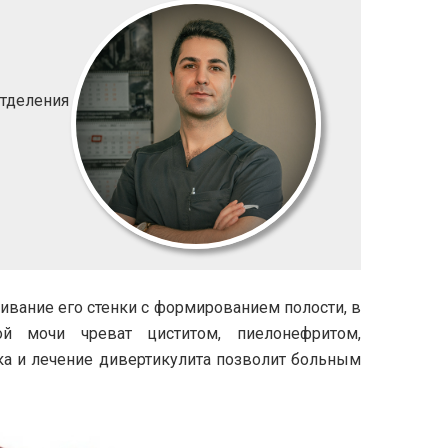
отделения
ивание его стенки с формированием полости, в
ой мочи чреват циститом, пиелонефритом,
ка и лечение дивертикулита позволит больным