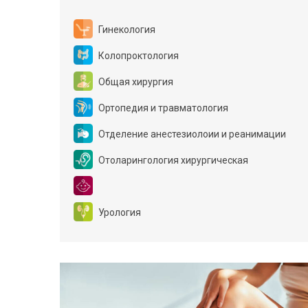
Гинекология
Колопроктология
Общая хирургия
Ортопедия и травматология
Отделение анестезиолоии и реанимации
Отоларингология хирургическая
Урология