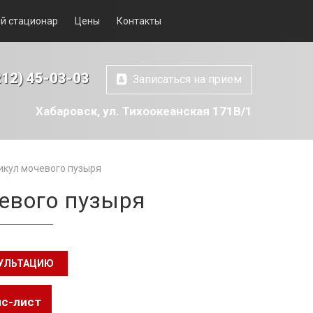
й стационар
Цены
Контакты
212) 45-03-03
Записаться на прием
Хабаровск, ул. Тихоокеанская 171В/1
кул мочевого пузыря
евого пузыря
СУЛЬТАЦИЮ
йс-лист