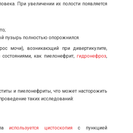
овека. При увеличении их полости появляется
то;
ой пузырь полностью опорожнился.
ос мочи), возникающий при дивертикулите,
 состояниями, как пиелонефрит,
гидронефроз
,
ститы и пиелонефриты, что может насторожить
 проведение таких исследований:
кула
используется цистоскопия
с пункцией