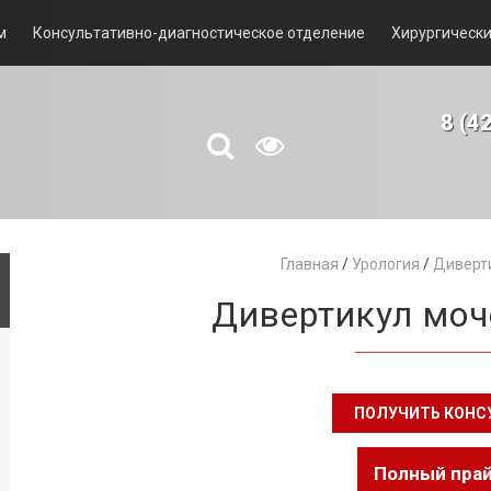
м
Консультативно-диагностическое отделение
Хирургически
8 (4
Главная
/
Урология
/
Диверти
Дивертикул моч
ПОЛУЧИТЬ КОН
Полный пра