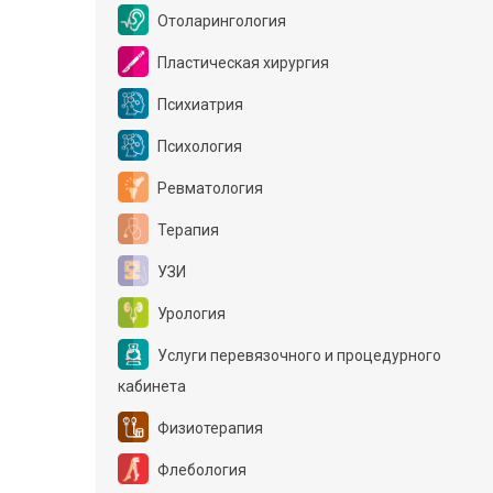
Отоларингология
Пластическая хирургия
Психиатрия
Психология
Ревматология
Терапия
УЗИ
Урология
Услуги перевязочного и процедурного
кабинета
Физиотерапия
Флебология