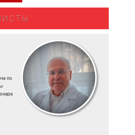
ЛИСТЫ
ча по
мы
ионара