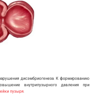
нарушения дисэмбриогенеза. К формированию
повышение внутрипузырного давления при
ейки пузыря
.