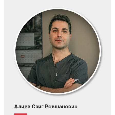
Алиев Саиг Ровшанович