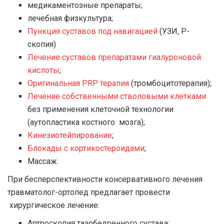
медикаментозные препараты;
лечебная физкультура;
Пункция суставов под навигацией
(УЗИ, Р-
скопия)
Лечение суставов препаратами гиалуроновой
кислоты
;
Оригинальная PRP терапия
(тромбоцитотерапия);
Лечение собственными стволовыми клетками
без применения клеточной технологии
(аутопластика костного мозга);
Кинезиотейпирование
;
Блокады с кортикостероидами
;
Массаж.
При бесперспективности консервативного лечения
травматолог-ортопед предлагает провести
хирургическое лечение:
Артроскопия тазобедренного сустава;